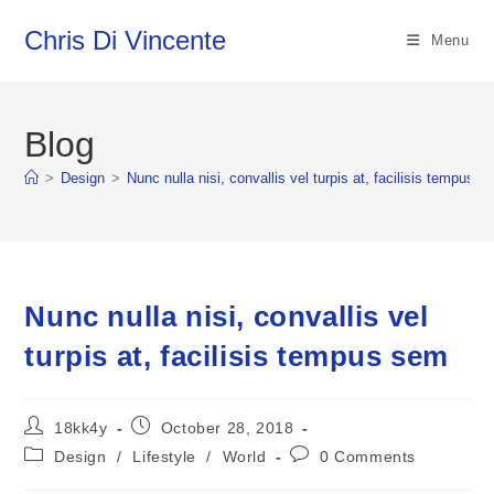
Skip
Chris Di Vincente
to
Menu
content
Blog
>
Design
>
Nunc nulla nisi, convallis vel turpis at, facilisis tempus 
Nunc nulla nisi, convallis vel
turpis at, facilisis tempus sem
Post
Post
18kk4y
October 28, 2018
author:
published:
Post
Post
Design
/
Lifestyle
/
World
0 Comments
category:
comments: