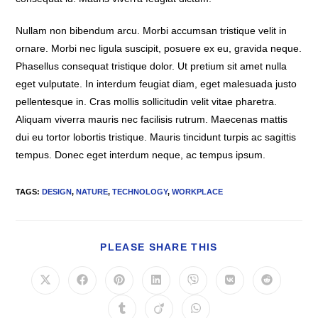
Nullam non bibendum arcu. Morbi accumsan tristique velit in
ornare. Morbi nec ligula suscipit, posuere ex eu, gravida neque.
Phasellus consequat tristique dolor. Ut pretium sit amet nulla
eget vulputate. In interdum feugiat diam, eget malesuada justo
pellentesque in. Cras mollis sollicitudin velit vitae pharetra.
Aliquam viverra mauris nec facilisis rutrum. Maecenas mattis
dui eu tortor lobortis tristique. Mauris tincidunt turpis ac sagittis
tempus. Donec eget interdum neque, ac tempus ipsum.
TAGS
:
DESIGN
,
NATURE
,
TECHNOLOGY
,
WORKPLACE
SHARE
PLEASE SHARE THIS
THIS
CONTENT
Opens
Opens
Opens
Opens
Opens
Opens
Opens
in
in
in
in
in
in
in
a
a
a
a
a
a
a
Opens
Opens
Opens
new
new
new
new
new
new
new