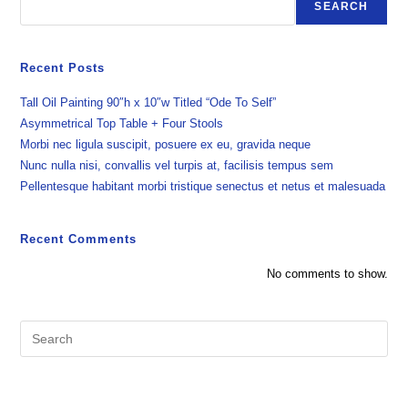
SEARCH
Recent Posts
Tall Oil Painting 90″h x 10″w Titled “Ode To Self”
Asymmetrical Top Table + Four Stools
Morbi nec ligula suscipit, posuere ex eu, gravida neque
Nunc nulla nisi, convallis vel turpis at, facilisis tempus sem
Pellentesque habitant morbi tristique senectus et netus et malesuada
Recent Comments
No comments to show.
Pre
Es
to
clo