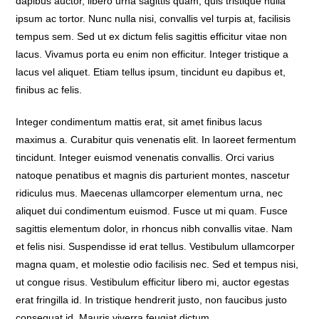
dapibus auctor, libero urna sagittis quam, quis tristique nulla
ipsum ac tortor. Nunc nulla nisi, convallis vel turpis at, facilisis
tempus sem. Sed ut ex dictum felis sagittis efficitur vitae non
lacus. Vivamus porta eu enim non efficitur. Integer tristique a
lacus vel aliquet. Etiam tellus ipsum, tincidunt eu dapibus et,
finibus ac felis.
Integer condimentum mattis erat, sit amet finibus lacus
maximus a. Curabitur quis venenatis elit. In laoreet fermentum
tincidunt. Integer euismod venenatis convallis. Orci varius
natoque penatibus et magnis dis parturient montes, nascetur
ridiculus mus. Maecenas ullamcorper elementum urna, nec
aliquet dui condimentum euismod. Fusce ut mi quam. Fusce
sagittis elementum dolor, in rhoncus nibh convallis vitae. Nam
et felis nisi. Suspendisse id erat tellus. Vestibulum ullamcorper
magna quam, et molestie odio facilisis nec. Sed et tempus nisi,
ut congue risus. Vestibulum efficitur libero mi, auctor egestas
erat fringilla id. In tristique hendrerit justo, non faucibus justo
consequat id. Mauris viverra feugiat dictum.