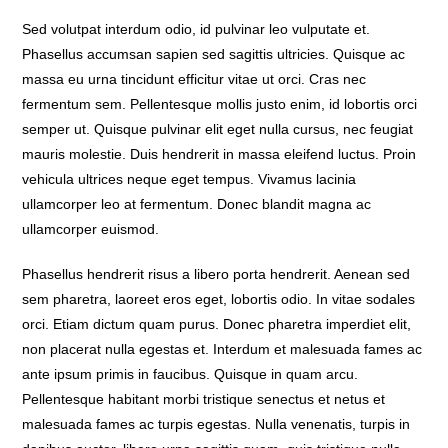
Sed volutpat interdum odio, id pulvinar leo vulputate et.
Phasellus accumsan sapien sed sagittis ultricies. Quisque ac
massa eu urna tincidunt efficitur vitae ut orci. Cras nec
fermentum sem. Pellentesque mollis justo enim, id lobortis orci
semper ut. Quisque pulvinar elit eget nulla cursus, nec feugiat
mauris molestie. Duis hendrerit in massa eleifend luctus. Proin
vehicula ultrices neque eget tempus. Vivamus lacinia
ullamcorper leo at fermentum. Donec blandit magna ac
ullamcorper euismod.
Phasellus hendrerit risus a libero porta hendrerit. Aenean sed
sem pharetra, laoreet eros eget, lobortis odio. In vitae sodales
orci. Etiam dictum quam purus. Donec pharetra imperdiet elit,
non placerat nulla egestas et. Interdum et malesuada fames ac
ante ipsum primis in faucibus. Quisque in quam arcu.
Pellentesque habitant morbi tristique senectus et netus et
malesuada fames ac turpis egestas. Nulla venenatis, turpis in