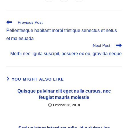
in
in
in
window
window
window
window
window
window
window
a
a
a
new
new
new
window
window
window
Read
Previous Post
more
Pellentesque habitant morbi tristique senectus et netus
articles
et malesuada
Next Post
Morbi nec ligula suscipit, posuere ex eu, gravida neque
YOU MIGHT ALSO LIKE
Quisque pulvinar elit eget nulla cursus, nec
feugiat mauris molestie
October 28, 2018